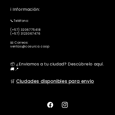
ℹ️ Información:
📞Teléfono:
(+57) 3206775418
(+57) 3123067476
📧 Correos:
ventas@cosurca.coop
📦 ¿Enviamos a tu ciudad? Descúbrelo aquí.
🚚📍
🛒
Ciudades disponibles para envio
Facebook
Instagram