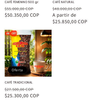
CAFÉ FEMENINO 500 gr
CAFÉ NATURAL
Precio
Precio
Precio
Precio
$55.000,00 COP
$48.000,00 COP
habitual
$50.350,00 COP
de
habitual
A partir de
de
oferta
$25.850,00 COP
oferta
Oferta
CAFÉ TRADICIONAL
Precio
Precio
$27.500,00 COP
habitual
$25.300,00 COP
de
oferta