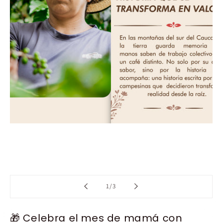
de
1
/
3
🎁 Celebra el mes de mamá con